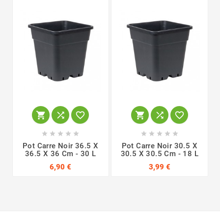
















Pot Carre Noir 36.5 X
Pot Carre Noir 30.5 X
36.5 X 36 Cm - 30 L
30.5 X 30.5 Cm - 18 L
6,90 €
3,99 €