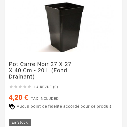
Pot Carre Noir 27 X 27
X 40 Cm - 20 L (fond
Drainant)





LA REVUE (0)
4,20 €
TAX INCLUDED
Aucun point de fidélité accordé pour ce produit.
En Stock