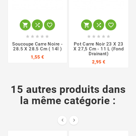
















Soucoupe Carre Noire -
Pot Carre Noir 23 X 23
28.5 X 28.5 Cm ( 14l )
X 27,5 Cm - 11 L (fond
Drainant)
1,55 €
2,95 €
15 autres produits dans
la même catégorie :

