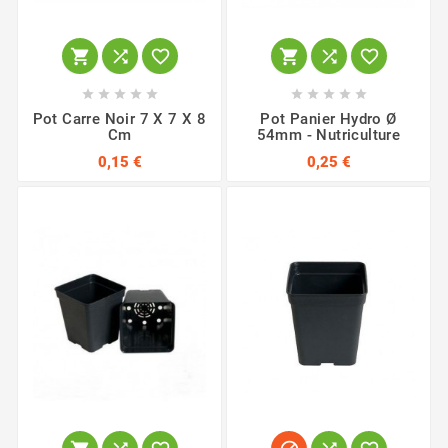
















Pot Carre Noir 7 X 7 X 8
Pot Panier Hydro Ø
Cm
54mm - Nutriculture
0,15 €
0,25 €