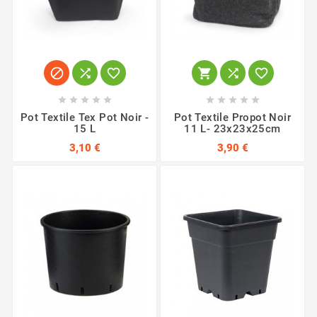
















Pot Textile Tex Pot Noir -
Pot Textile Propot Noir
15 L
11 L- 23x23x25cm
3,10 €
3,90 €