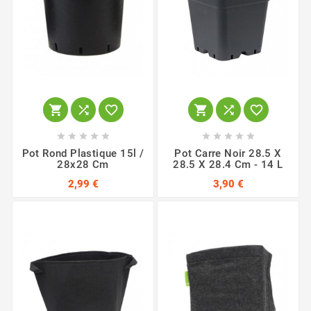
















Pot Rond Plastique 15l /
Pot Carre Noir 28.5 X
28x28 Cm
28.5 X 28.4 Cm - 14 L
2,99 €
3,90 €