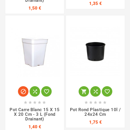
Drainant)
1,35 €
1,50 €
















Pot Carre Blanc 15 X 15
Pot Rond Plastique 10l /
X 20 Cm - 3 L (fond
24x24 Cm
Drainant)
1,75 €
1,40 €