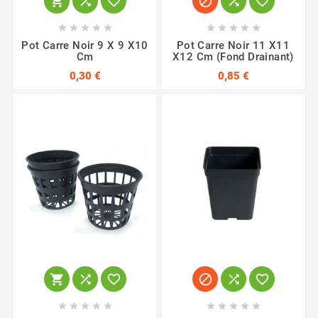
















Pot Carre Noir 9 X 9 X10
Pot Carre Noir 11 X11
Cm
X12 Cm (fond Drainant)
0,30 €
0,85 €















