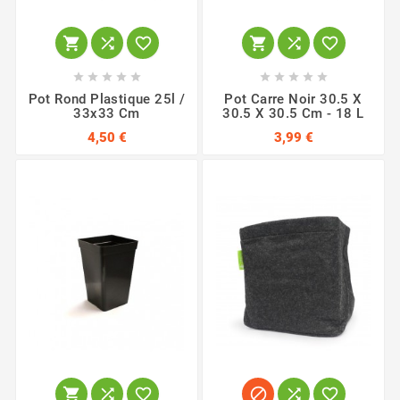
















Pot Rond Plastique 25l /
Pot Carre Noir 30.5 X
33x33 Cm
30.5 X 30.5 Cm - 18 L
4,50 €
3,99 €





