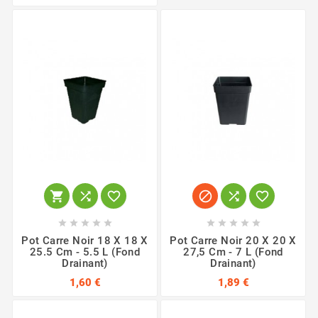
















Pot Carre Noir 18 X 18 X
Pot Carre Noir 20 X 20 X
25.5 Cm - 5.5 L (fond
27,5 Cm - 7 L (fond
Drainant)
Drainant)
1,60 €
1,89 €