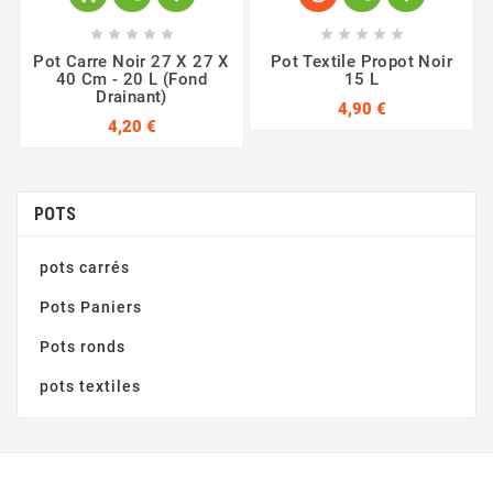










Pot Carre Noir 27 X 27 X
Pot Textile Propot Noir
40 Cm - 20 L (fond
15 L
Drainant)
4,90 €
4,20 €
POTS
pots carrés
Pots Paniers
Pots ronds
pots textiles