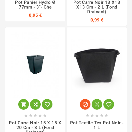
Pot Panier Hydro Ø
Pot Carre Noir 13 X13
77mm - 3"- Ghe
X13 Cm - 2 L (fond
Drainant)
0,95 €
0,99 €
















Pot Carre Noir 15 X 15 X
Pot Textile Tex Pot Noir -
20 Cm - 3 L (fond
1 L