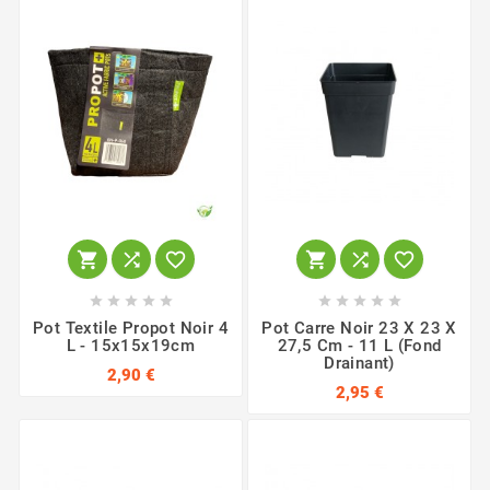
















Pot Textile Propot Noir 4
Pot Carre Noir 23 X 23 X
L - 15x15x19cm
27,5 Cm - 11 L (fond
Drainant)
2,90 €
2,95 €