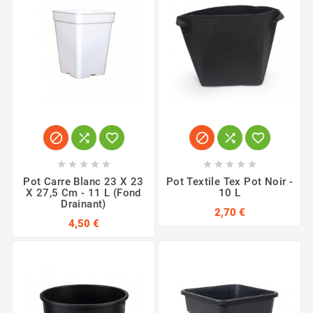
















Pot Carre Blanc 23 X 23
Pot Textile Tex Pot Noir -
X 27,5 Cm - 11 L (fond
10 L
Drainant)
2,70 €
4,50 €