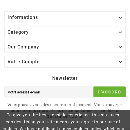

Informations

Category

Our Company

Votre Compte
Newsletter
D'ACCORD
Vous pouvez vous désinscrire à tout moment. Vous trouverez
pour cela nos informations de contact dans les conditions
To give you the best possible experience, this site uses
d'utilisation du site.
cookies. Using your site means your agree to our use of
cookies. We have published a new cookies policy, which you