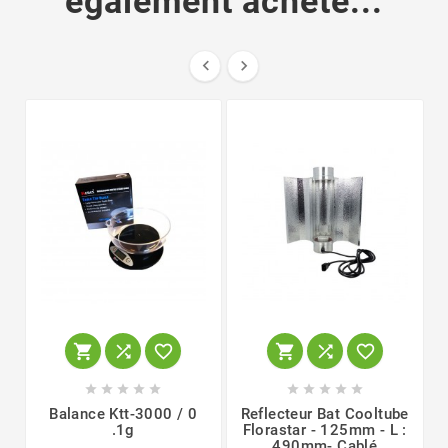
également acheté...


















Balance Ktt-3000 / 0
Reflecteur Bat Cooltube
.1g
Florastar - 125mm - L :
490mm- Cablé