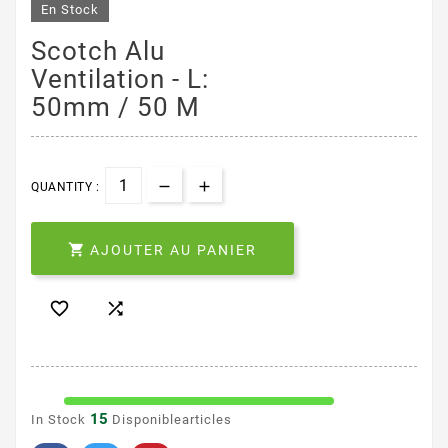
En Stock
Scotch Alu
Ventilation - L:
50mm / 50 M
QUANTITY :

AJOUTER AU PANIER


15
In Stock
Disponiblearticles