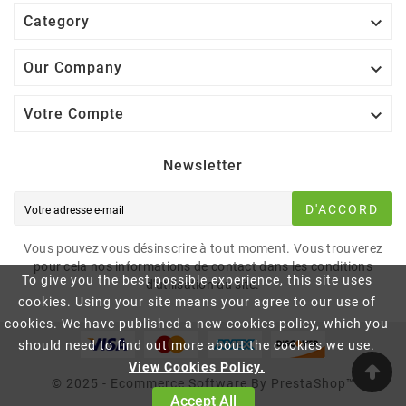

Category

Our Company

Votre Compte
Newsletter
D'ACCORD
Vous pouvez vous désinscrire à tout moment. Vous trouverez
pour cela nos informations de contact dans les conditions
To give you the best possible experience, this site uses
d'utilisation du site.
cookies. Using your site means your agree to our use of
cookies. We have published a new cookies policy, which you
should need to find out more about the cookies we use.
View Cookies Policy.
© 2025 - Ecommerce Software By PrestaShop™
Accept All