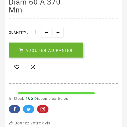
Diam 60 A 370
Mm
QUANTITY :

AJOUTER AU PANIER


165
In Stock
Disponiblearticles
Donnez votre avis