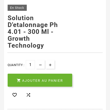
En Stock
Solution
D'etalonnage Ph
4.01 - 300 Ml -
Growth
Technology
QUANTITY :

AJOUTER AU PANIER

