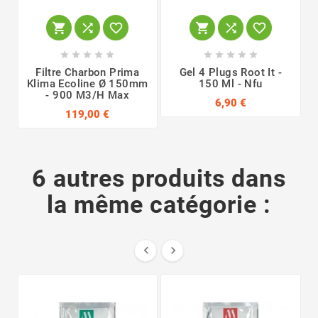
















L
Filtre Charbon Prima
Gel 4 Plugs Root It -
Klima Ecoline Ø 150mm
150 Ml - Nfu
- 900 M3/h Max
6,90 €
119,00 €
6 autres produits dans
la même catégorie :

