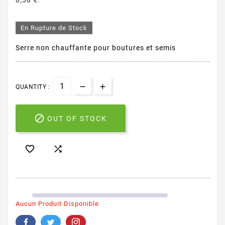
0,50 €
.
En Rupture de Stock
Serre non chauffante pour boutures et semis
QUANTITY :

OUT OF STOCK


Aucun Produit Disponible