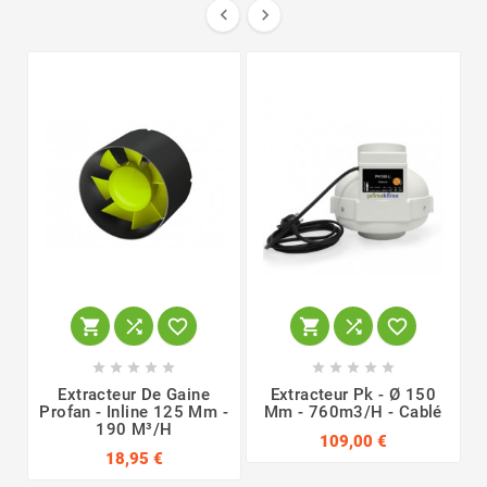


















Extracteur De Gaine
Extracteur Pk - Ø 150
Profan - Inline 125 Mm -
Mm - 760m3/h - Cablé
190 M³/h
109,00 €
18,95 €