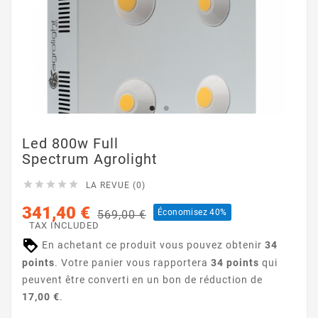
Led 800w Full
Spectrum Agrolight





LA REVUE (0)
341,40 €
Économisez 40%
569,00 €
TAX INCLUDED
En achetant ce produit vous pouvez obtenir
34
points
. Votre panier vous rapportera
34
points
qui
peuvent être converti en un bon de réduction de
17,00 €
.