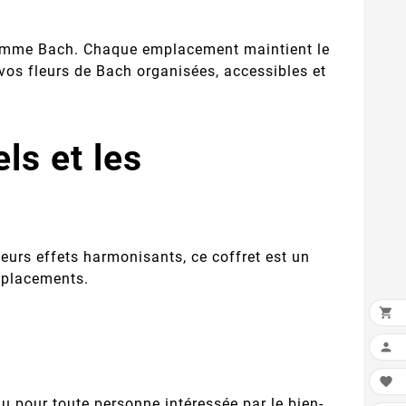
a gamme Bach. Chaque emplacement maintient le
r vos fleurs de Bach organisées, accessibles et
ls et les
leurs effets harmonisants, ce coffret est un
déplacements.



u pour toute personne intéressée par le bien-