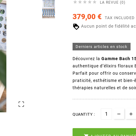





LA REVUE (0)
379,00 €
TAX INCLUDED
Aucun point de fidélité a
Derniers articles en stock
Découvrez la
Gamme Bach 15 
authentique d’élixirs florau
Parfait pour offrir ou conserv
praticité, esthétisme et bien
thérapies naturelles et de so

QUANTITY :