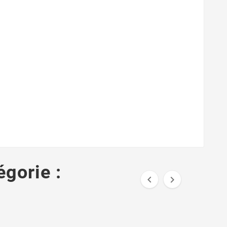
égorie :

