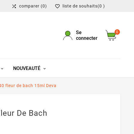
comparer
(0)
liste de souhaits
(0 )


Se
0
connecter
NOUVEAUTÉ
 40 fleur de bach 15ml Deva
Fleur De Bach