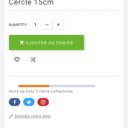
Cercle 15cm
QUANTITY :

AJOUTER AU PANIER


3
Hurry Up Only
Items Leftarticles
Donnez votre avis