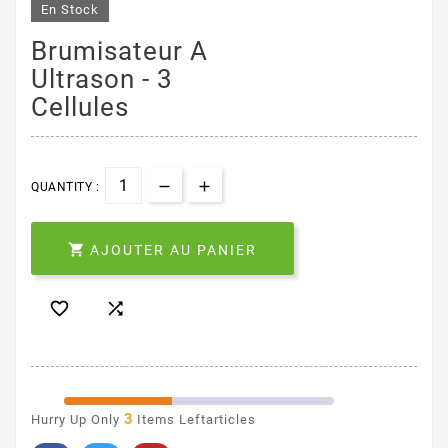
En Stock
Brumisateur A
Ultrason - 3
Cellules
QUANTITY :

AJOUTER AU PANIER


3
Hurry Up Only
Items Leftarticles