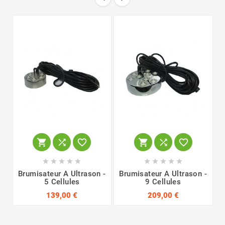






B










Brumisateur A Ultrason -
Brumisateur A Ultrason -
5 Cellules
9 Cellules
139,00 €
209,00 €