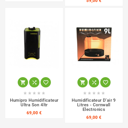
59,00 €
















Humipro Humidificateur
Humidificateur D'air 9
Ultra Son 4ltr
Litres - Cornwall
Electronics
69,00 €
69,00 €